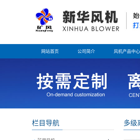
网站首页
公司简介
风机产品中心
栏目导航
多级